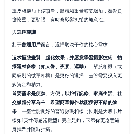
單反相機加上鏡頭后，體積和重量顯著增加，攜帶負
擔較重，更顯眼，有時會影響抓拍的隨意性。
與選擇建議
對于
普通用戶
而言，選擇取決于你的核心需求：
追求極致畫質、虛化效果，并愿意學習攝影技術，拍
攝題材多樣（如人像、夜景、運動）
：單反相機（或
同級別的微單相機）是更好的選擇，盡管需要投入更
多資金和精力。
首要需求是便攜、方便，以旅行記錄、家庭生活、社
交媒體分享為主，希望簡單操作就能獲得不錯的效
果
：一臺性能良好的普通數碼相機（特別是大底卡片
機如1英寸傳感器機型）完全足夠，它讓你更愿意隨
身攜帶并隨時拍攝。