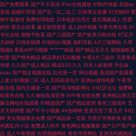
产传媒 在线伊人超碰 男人天堂a片 91茄子 九九肏肏 亚洲性爱欧美 久久9热
国产免费观看
国产不卡高清
91av在线播放
91制作传媒
岛国av
资源
超碰91资源
国产乱一乱二乱三
日韩美女直播
91尤物69
蜜
三欧美视频sss 福利社123 日本人妻熟妇 白洁小晶
桃午夜激情
免费伦理电影
日本电影伦理片
黄瓜视频成人
性爱
婷婷
爱豆在线看
麻豆影院爱爱
成人软件视频
午夜宅男在线
91
专区在线
狠狠干欧美
国产三级国产
国产欧美日韩在线
97五月
天婷婷
日韩在线网
91福利社视频
福利导航
A片三级网站
久草
视频8
香蕉APP污视频
艹艹艹插逼
国产精品五月天
狠狠操欧美
性爱
国产绝色精品
精品孕妇无码视频
午夜A片三级片
天美果冻
传媒
久久国产成人精品
精品93久久久
日本人妖射精
学生妹
avav
国产熟女视频在线
乱伦第一页
韩日视频
高清国产剧观看
人妻少妇视频二区
成人无码高清毛片
亚洲av激情电影
午夜导
航在线
国内主播第一页
国产高清电影网址
91社区论坛
免费网
站黄色在线
久久偷拍高清亚洲
91午夜在线免费
亚洲精品第五页
麻豆网站在线观看
91精选国产
国产精品亚洲
黄色三级成年
五
月天婷婷爱
国产不卡小视频
AV色哟哟
亚洲天堂丁香五月
91社
网
美女视频黄全免费
国产精品第一页国
另类区另类欧美
欧美
色图乱伦小说
免费成人软件
黄色网址视频播放
国产日产美产精
品
成人午夜视频
伦理视频网站
黄色18禁网站
亚洲无码视频在