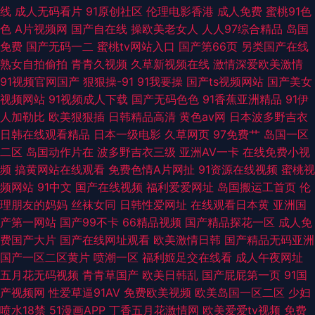
线
成人无码看片
91原创社区
伦理电影香港
成人免费
蜜桃91色
色
A片视频网
国产自在线
操欧美老女人
人人97综合精品
岛国
免费
国产无码一二
蜜桃tv网站入口
国产第66页
另类国产在线
熟女自拍偷拍
青青久视频
久草新视频在线
激情深爱欧美激情
91视频官网国产
狠狠操-91
91我要操
国产ts视频网站
国产美女
视频网站
91视频成人下载
国产无码色色
91香蕉亚洲精品
91伊
人加勒比
欧美狠狠插
日韩精品高清
黄色av网
日本波多野吉衣
日韩在线观看精品
日本一级电影
久草网页
97免费艹
岛国一区
二区
岛国动作片在
波多野吉衣三级
亚洲AV一卡
在线免费小视
频
搞黄网站在线观看
免费色情A片网扯
91资源在线视频
蜜桃视
频网站
91中文
国产在线视频
福利爱爱网址
岛国搬运工首页
伦
理朋友的妈妈
丝袜女同
日韩性爱网址
在线观看日本黄
亚洲国
产第一网站
国产99不卡
66精品视频
国产精品探花一区
成人免
费国产大片
国产在线网址观看
欧美激情日韩
国产精品无码亚洲
国产一区二区黄片
喷潮一区
福利姬足交在线看
成人午夜网址
五月花无码视频
青青草国产
欧美日韩乱
国产屁屁第一页
91国
产视频网
性爱草逼91AV
免费欧美视频
欧美岛国一区二区
少妇
喷水18禁
51漫画APP
丁香五月花激情网
欧美爱爱tv视频
免费