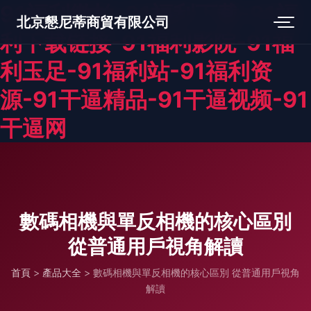
91福利微拍-91福利下载-91福
北京懇尼蒂商貿有限公司
利下载链接-91福利影院-91福
利玉足-91福利站-91福利资
源-91干逼精品-91干逼视频-91
干逼网
數碼相機與單反相機的核心區別
從普通用戶視角解讀
首頁
>
產品大全
>
數碼相機與單反相機的核心區別 從普通用戶視角
解讀