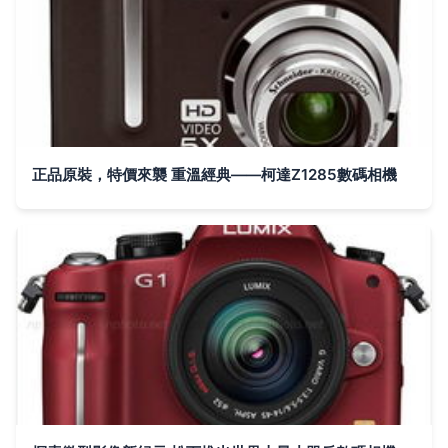
正品原裝，特價來襲 重溫經典——柯達Z1285數碼相機