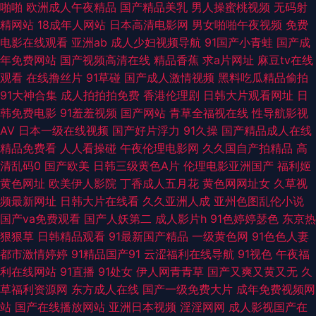
青青操 国产青草网 另类激情另类 日韩涩汇 伊人网综合楼 白丝美女后入内射
啪啪
欧洲成人午夜精品
国产精品美乳
男人操蜜桃视频
无码射
精网站
18成年人网站
日本高清电影网
男女啪啪午夜视频
免费
激情视频综合 青青操在线观看 亚州无码9Ⅱ视频 97色色资源 国产精品野外三
电影在线观看
亚洲ab
成人少妇视频导航
91国产小青蛙
国产成
年免费网站
国产视频高清在线
精品香蕉
求a片网址
麻豆tv在线
级 老湿影院福利在线 日韩蜜臀91 91人人视频 国产ass 免费18 天堂资源网欧
观看
在线撸丝片
91草碰
国产成人激情视频
黑料吃瓜精品偷拍
91大神合集
成人拍拍拍免费
香港伦理剧
日韩大片观看网址
日
美色 91传谋免费 超碰豆花AV 日韩色图网 日韩无码操逼网址 91超碰导航 超
韩免费电影
91羞羞视频
国产网站
青草全福视在线
性导航影视
AV
日本一级在线视频
国产好片浮力
91久操
国产精品成人在线
碰色狠 激情六月天色综合 日本妈妈毛茸 91地址入口网页 成人无码不卡网址
精品免费看
人人看操碰
午夜伦理电影网
久久国自产拍精品
高
清乱码0
国产欧美
日韩三级黄色A片
伦理电影亚洲国产
福利姬
九一网站免费看 日本啪啪啪视频 伊人春色网 97色狠 国产性交网 欧美日性
黄色网址
欧美伊人影院
丁香成人五月花
黄色网网址女
久草视
频最新网址
日韩大片在线看
久久亚洲人成
亚州色图乱伦小说
亚洲狼人社区 av网站观看 韩日欧美好看剧 人妻人人操 亚洲的图色 91重口味
国产va免费观看
国产人妖第二
成人影片h
91色婷婷瑟色
东京热
狠狠草
日韩精品观看
91最新国产精品
一级黄色网
91色色人妻
视频 福利夜导航 玖草资源网站 三级www 91白丝网站 国产情侣精品激情 青
都市激情婷婷
91精品国产91
云涩福利在线导航
91视色
午夜福
利在线网站
91直播
91处女
伊人网青青草
国产又爽又黄又无
久
青草tp 午夜福利性交 超碰人人91 欧洲色视频 亚洲综合另类 www四虎 黑料
草福利资源网
东方成人在线
国产一级免费大片
成年免费视频网
站
国产在线播放网站
亚洲日本视频
淫淫网网
成人影视国产在