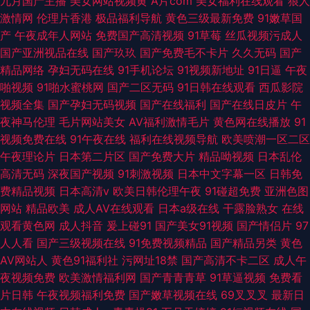
九月国产主播
美女网站视频黄
A片com
美女福利在线观看
狼人
激情网
伦理片香港
极品福利导航
黄色三级最新免费
91嫩草国
产
午夜成年人网站
免费国产高清视频
91草莓
丝瓜视频污成人
国产亚洲视品在线
国产玖玖
国产免费毛不卡片
久久无码
国产
精品网络
孕妇无码在线
91手机论坛
91视频新地址
91日逼
午夜
啪视频
91啪水蜜桃网
国产二区无码
91日韩在线观看
西瓜影院
视频全集
国产孕妇无码视频
国产在线福利
国产在线日皮片
午
夜神马伦理
毛片网站美女
AV福利激情毛片
黄色网在线播放
91
视频免费在线
91午夜在线
福利在线视频导航
欧美喷潮一区二区
午夜理论片
日本第二片区
国产免费大片
精品呦视频
日本乱伦
高清无码
深夜国产视频
91刺激视频
日本中文字幕一区
日韩免
费精品视频
日本高清v
欧美日韩伦理午夜
91碰超免费
亚洲色图
网站
精品欧美
成人AV在线观看
日本a级在线
干露脸熟女
在线
观看黄色网
成人抖音
爰上碰91
国产美女91视频
国产情侣片
97
人人看
国产三级视频在线
91免费视频精品
国产精品另类
黄色
AV网站人
黄色91福利社
污网址18禁
国产高清不卡二区
成人午
夜视频免费
欧美激情福利网
国产青青青草
91草逼视频
免费看
片日韩
午夜视频福利免费
国产嫩草视频在线
69叉叉叉
最新日