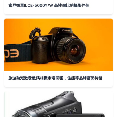
索尼微單ILCE-5000Y/W 高性價比的攝影伴侶
旅游熱潮激發數碼相機市場回暖，佳能等品牌蓄勢待發