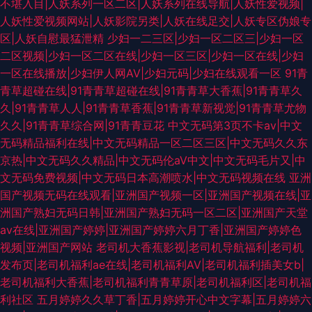
不堪入目|人妖系列一区二区|人妖系列在线导航|人妖性爱视频|
人妖性爱视频网站|人妖影院另类|人妖在线足交|人妖专区伪娘专
区|人妖自慰最猛泄精
少妇一二三区|少妇一区二区三|少妇一区
二区视频|少妇一区二区在线|少妇一区三区|少妇一区在线|少妇
一区在线播放|少妇伊人网AV|少妇元码|少妇在线观看一区
91青
青草超碰在线|91青青草超碰在线|91青青草大香蕉|91青青草久
久|91青青草人人|91青青草香蕉|91青青草新视觉|91青青草尤物
久久|91青青草综合网|91青青豆花
中文无码第3页不卡av|中文
无码精品福利在线|中文无码精品一区二区三区|中文无码久久东
京热|中文无码久久精品|中文无码伦aV中文|中文无码毛片又|中
文无码免费视频|中文无码日本高潮喷水|中文无码视频在线
亚洲
国产视频无码在线观看|亚洲国产视频一区|亚洲国产视频在线|亚
洲国产熟妇无码日韩|亚洲国产熟妇无码一区二区|亚洲国产天堂
av在线|亚洲国产婷婷|亚洲国产婷婷六月丁香|亚洲国产婷婷色
视频|亚洲国产网站
老司机大香蕉影视|老司机导航福利|老司机
发布页|老司机福利ae在线|老司机福利AV|老司机福利插美女b|
老司机福利大香蕉|老司机福利青青草原|老司机福利区|老司机福
利社区
五月婷婷久久草丁香|五月婷婷开心中文字幕|五月婷婷六