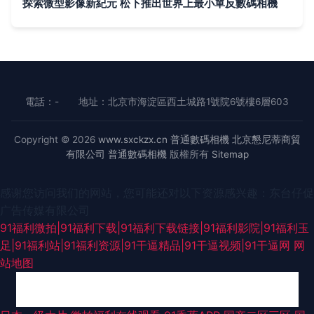
探索微型影像新紀元 松下推出世界上最小單反數碼相機
電話：-
地址：北京市海淀區西土城路1號院6號樓6層603
Copyright © 2026
www.sxckzx.cn
普通數碼相機
北京懇尼蒂商貿
有限公司
普通數碼相機
版權所有
Sitemap
感谢您访问我们的网站，您可能还对以下资源感兴趣：东台仔促
广告传媒有限公司
91福利微拍|91福利下载|91福利下载链接|91福利影院|91福利玉
足|91福利站|91福利资源|91干逼精品|91干逼视频|91干逼网
网
站地图
中文字幕电影日本 日韩深夜影院 成人天蚕91 九一久久 欧美第一浮力影院 日