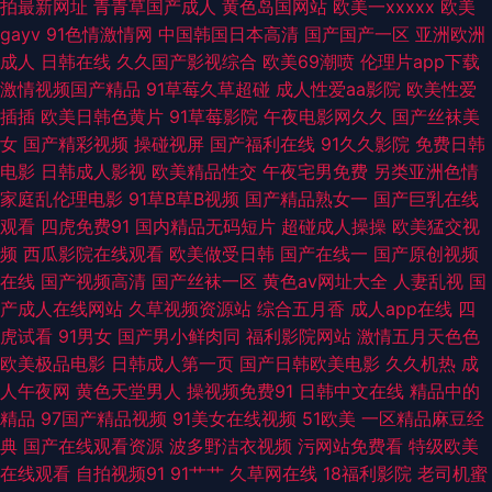
拍最新网址
青青草国产成人
黄色岛国网站
欧美一xxxxx
欧美
gayv
91色情激情网
中国韩国日本高清
国产国产一区
亚洲欧洲
五级 三级片AV网站 91国产视频大全 草莓视频网站18 福利所av 黄色片子网
成人
日韩在线
久久国产影视综合
欧美69潮喷
伦理片app下载
激情视频国产精品
91草莓久草超碰
成人性爱aa影院
欧美性爱
站 美女含羞草 婷婷伊人影院 91视频 肏屄视频看看 国产成人自拍网 久久草资
插插
欧美日韩色黄片
91草莓影院
午夜电影网久久
国产丝袜美
女
国产精彩视频
操碰视屏
国产福利在线
91久久影院
免费日韩
源网 人人射超碰 伊人大香啪啪 97福利射 福利院av 狠狠干狠狠艹 欧美大片
电影
日韩成人影视
欧美精品性交
午夜宅男免费
另类亚洲色情
家庭乱伦理电影
91草B草B视频
国产精品熟女一
国产巨乳在线
视频18 日韩熟女视频 香蕉视频黄 91黑丝视频网站 AAaV在线电影 国产成人
观看
四虎免费91
国内精品无码短片
超碰成人操操
欧美猛交视
频
西瓜影院在线观看
欧美做受日韩
国产在线一
国产原创视频
AV 久久AV香蕉 欧美粗大视频 日韩AV一区 亚洲a级 97超碰qv 超碰在线蜜桃
在线
国产视频高清
国产丝袜一区
黄色av网址大全
人妻乱视
国
产成人在线网站
久草视频资源站
综合五月香
成人app在线
四
国产区一区二久久 精品一二区电影 日韩AV电影色图 亚洲欧美情欲 91学社久
虎试看
91男女
国产男小鲜肉同
福利影院网站
激情五月天色色
欧美极品电影
日韩成人第一页
国产日韩欧美电影
久久机热
成
久 肏屄精品一区二区 国产精品熟女一区 人禽另类在线观看 69午夜影院 超碰
人午夜网
黄色天堂男人
操视频免费91
日韩中文在线
精品中的
精品
97国产精品视频
91美女在线视频
51欧美
一区精品麻豆经
福利影院 国产熟卡二区 日本免费在线电影 91福利姬免费看 www99操 国产
典
国产在线观看资源
波多野洁衣视频
污网站免费看
特级欧美
在线观看
自拍视频91
91艹艹
久草网在线
18福利影院
老司机蜜