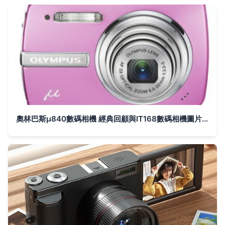
奧林巴斯μ840數碼相機 經典回顧與IT168數碼相機圖片大全賞析