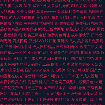
美大粗吊人妖
深夜福利亚洲
人兽福利导航
91叉叉操小骚逼
成
人18视频
欧美大鸡吧
草逼wwww
久草福利免费试看
岛国国产
在线
91人人超碰青青
美女白丝18禁
91肏比
国产三区电影
国产
内射后入在线
黄色网址网站网址
97超在线视
免费视频网站
精
品欧美精品v
欧美操碰
欧美二级片网址
精品成人无码视频
男女
午夜福利影院
欧美三级电影
免费黄色网址
成年版快手
日韩福
利无码
四虎四房
亚洲AV在线豆花
亚洲区成人
美女黄片免费观
看
三级网站视频网
成人日韩精品
日韩福利专区
欧美二区女同
国产精品一区91
小x导航福利
免费黄色在线视频
91原创视频
欧
美日韩小视频
国产成人在线无码
91黑料不
国产极品自拍
岛国
最大色网站
精品无码国产二品
欧美一及片
激情网婷婷
人妖大
片
91天堂影视
国产www
成年人伦理片
高清日韩电影
国产尤
物视频在线
超碰福利97视屏
91看片入口
日本国产成人视频
日
本日韩欧美在线
黄色资料入口
黄色网三级毛片
最新黄色av
麻
豆影院免费
五月天堂丁香
国产精品水多
福利所导航
三级视频
网站J
51福利影院
丁香五月天av
18日本三级全黄
乱伦天堂
国
产在线短视频
丁香五月丁香婷婷
91精品又
爱豆传媒下载
丁香