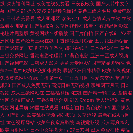
网线路一二三 三级片入口 91ts紫苑 国产ts系列在线 欧美大成色 亚洲性爱巨
线
深夜福利网址
欧美在线免费看
日夜夜欧美
国产大片中文字
幕
国产片91
操久婷婷
91视频你懂得
黄色三级片毛片
免费电影
场 AV网站入口 国产三级片视频 欧美人妖射精 亚洲91豆花 97蜜桃 国产1区2
片
日韩欧美爱爱
成人亚洲区
欧美性16
成人色情黄片在线
在线
观看亚洲精品
国产热综合
久草网视频在线看
午夜精品网影院
区 麻豆久久 91快播 另类色网 天堂AV导航 91人妻在线视频 东京色视频 久久
伦理片完整版
黄视网站在线播放
国产片自拍
国产在线91
AV亚
洲网址
国产经典三级在线
丁香婷婷五月综合
五月花亚洲综合
超碰香蕉 日韩成人性交 一级蜜桃视频网址 www色色综 韩国av在線 四虎影
国产影院第一页
乱码欧美孕交
超碰在线艹
日本在线护士
黄色
三级免费网址
香港电影伦理片
91黄色电影
亚洲一区成人视频
院污 91在线破处 国产成人精品一 欧美人妖丝袜 影音先锋三级 白丝喷水91网
国产福利电影
日韩成人影片
男的天堂网AV
国产精品尤物在
免
费a一毛片
欧美肠交扩张另类
最新亚洲日韩精品
欧美在线视频
站 韩国美女被操 欧美深夜男人天堂 亚洲春色另类 超碰人人做爱 久草社区视
免费黄色网址在线
主播第一页
丁香五月网
性爱东京热
草逼视
频78
国产成人免费无码
高清日韩无码视频
宗和网五月天
日b
频在线 伪娘偷拍福利 91在线观看资源 国产第18页 欧美人与兽A片 午夜少妇
视频
成人三级网站在
主播福利姬h在线
国产精一精二区
基情涩
涩网
51漫画成人
丁香5月综合网
91爱爱com
伊人涩涩射
黄色
99超碰美女 黄色香蕉视频网站 五月天青青草 www啪啪 久久爱88热 91成人
视频网址导航
91国在线观看
91最新自拍
黄色软件91
国产操女
人
国产乱人
欧美乱欲视频
超碰吃瓜
久草涩涩
最新在线A片网
网 国产第69页 免费观看91 婷婷永久免费 91网站 福利视频导航网址 蜜穴国
址
黄色视屏网站
欧美午夜寂寞影院
新视觉影视
成人写真福利
欧美内射网址
日本中文字幕无码
97日穴网
成人免费在线
精品