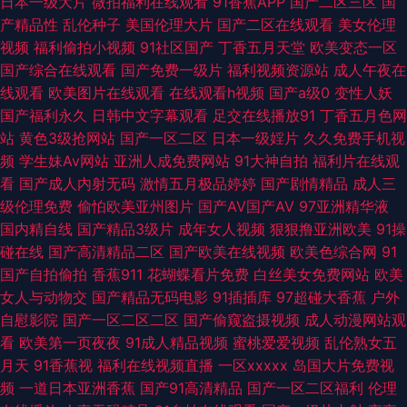
日本一级大片
微拍福利在线观看
91香蕉APP
国产二区三区
国
产精品性
乱伦种子
美国伦理大片
国产二区在线观看
美女伦理
韩av网址大全 91精液国产视频 草草浮力院 国产熟女一二三 久久国产精品一
视频
福利偷拍小视频
91社区国产
丁香五月天堂
欧美变态一区
国产综合在线观看
国产免费一级片
福利视频资源站
成人午夜在
区 三级无码片 91伊人熟女超碰 国产91在线观 欧美日韩大陆91 四虎色情 97
线观看
欧美图片在线观看
在线观看h视频
国产a级0
变性人妖
国产福利永久
日韩中文字幕观看
足交在线播放91
丁香五月色网
资源总站 大香蕉一区 久热精品在线 午夜福利128 97操碰免费视频 91色se 国
站
黄色3级抢网站
国产一区二区
日本一级婬片
久久免费手机视
频
学生妹Av网站
亚洲人成免费网站
91大神自拍
福利片在线观
产TS系里 国产精品草草 加勒比无码电影 日韩精品四区 97色伦影院 激情五
看
国产成人内射无码
激情五月极品婷婷
国产剧情精品
成人三
级伦理免费
偷怕欧美亚州图片
国产AV国产AV
97亚洲精华液
月天肏屄 91茄子 第一福利社区导航 美女逼视频 人人操超碰在线 午夜福利色
国内精自线
国产精品3级片
成年女人视频
狠狠撸亚洲欧美
91操
碰在线
国产高清精品二区
国产欧美在线视频
欧美色综合网
91
色99 综合小影院 成人视频迅雷下载 国产午夜伦理AV 欧美成人理论 日韩无
国产自拍偷拍
香蕉911
花蝴蝶看片免费
白丝美女免费网站
欧美
女人与动物交
国产精品无码电影
91插插库
97超碰大香蕉
户外
码资源站 伊人成人自拍 91网在线看 豆花视频在线吃瓜 国产一起色 另类图片
自慰影院
国产一区二区二区
国产偷窥盗摄视频
成人动漫网站观
看
欧美第一页夜夜
91成人精品视频
蜜桃爱爱视频
乱伦熟女五
视频 日韩性爱图 亚洲成人系列 91刺激视频 91网页版色色 超碰大香蕉伊人
月天
91香蕉视
福利在线视频直播
一区xxxxx
岛国大片免费视
频
一道日本亚洲香蕉
国产91高清精品
国产一区二区福利
伦理
国产人妖 久草97超碰在线 日本足交视频 性爱午夜免费剧场 97色论精品 超碰