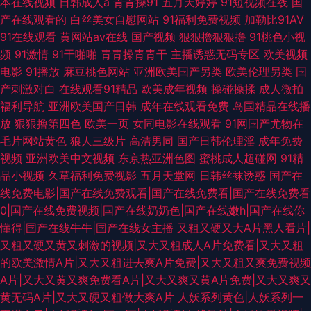
本在线视频
日韩成人a
青青操91
五月天婷婷
91短视频在线
国
产在线观看的
白丝美女自慰网站
91福利免费视频
加勒比91AV
91在线观看
黄网站av在线
国产视频
狠狠擼狠狠擼
91桃色小视
频
91激情
91干啪啪
青青操青青干
主播诱惑无码专区
欧美视频
电影
91播放
麻豆桃色网站
亚洲欧美国产另类
欧美伦理另类
国
产刺激对白
在线观看91精品
欧美成年视频
操碰操揉
成人微拍
福利导航
亚洲欧美国产日韩
成年在线观看免费
岛国精品在线播
放
狠狠撸第四色
欧美一页
女同电影在线观看
91网国产尤物在
毛片网站黄色
狼人三级片
高清男同
国产日韩伦理淫
成年免费
视频
亚洲欧美中文视频
东京热亚洲色图
蜜桃成人超碰网
91精
品小视频
久草福利免费视影
五月天堂网
日韩丝袜诱惑
国产在
线免费电影|国产在线免费观看|国产在线免费看|国产在线免费看
0|国产在线免费视频|国产在线奶奶色|国产在线嫩h|国产在线你
懂得|国产在线牛牛|国产在线女主播
又粗又硬又大A片黑人看片|
又粗又硬又黄又刺激的视频|又大又粗成人A片免费看|又大又粗
的欧美激情A片|又大又粗进去爽A片免费|又大又粗又爽免费视频
A片|又大又黄又爽免费看A片|又大又爽又黄A片免费|又大又爽又
黄无码A片|又大又硬又粗做大爽A片
人妖系列黄色|人妖系列一