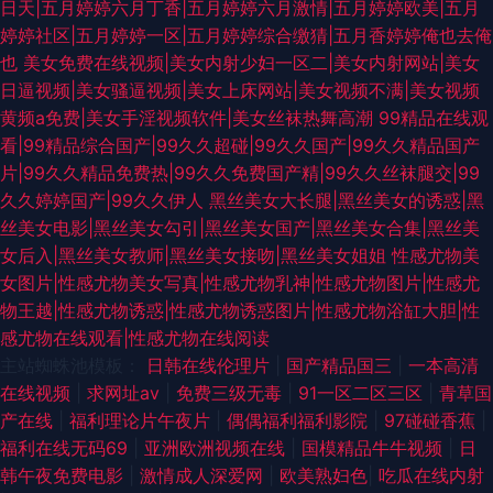
日天|五月婷婷六月丁香|五月婷婷六月激情|五月婷婷欧美|五月
婷婷社区|五月婷婷一区|五月婷婷综合缴猜|五月香婷婷俺也去俺
也
美女免费在线视频|美女内射少妇一区二|美女内射网站|美女
日逼视频|美女骚逼视频|美女上床网站|美女视频不满|美女视频
黄频a免费|美女手淫视频软件|美女丝袜热舞高潮
99精品在线观
看|99精品综合国产|99久久超碰|99久久国产|99久久精品国产
片|99久久精品免费热|99久久免费国产精|99久久丝袜腿交|99
久久婷婷国产|99久久伊人
黑丝美女大长腿|黑丝美女的诱惑|黑
丝美女电影|黑丝美女勾引|黑丝美女国产|黑丝美女合集|黑丝美
女后入|黑丝美女教师|黑丝美女接吻|黑丝美女姐姐
性感尤物美
女图片|性感尤物美女写真|性感尤物乳神|性感尤物图片|性感尤
物王越|性感尤物诱惑|性感尤物诱惑图片|性感尤物浴缸大胆|性
感尤物在线观看|性感尤物在线阅读
主站蜘蛛池模板：
日韩在线伦理片
|
国产精品国三
|
一本高清
在线视频
|
求网址av
|
免费三级无毒
|
91一区二区三区
|
青草国
产在线
|
福利理论片午夜片
|
偶偶福利福利影院
|
97碰碰香蕉
|
福利在线无码69
|
亚洲欧洲视频在线
|
国模精品牛牛视频
|
日
韩午夜免费电影
|
激情成人深爱网
|
欧美熟妇色
|
吃瓜在线内射