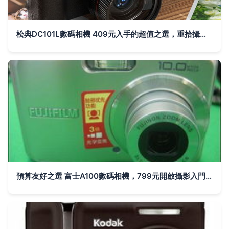
松典DC101L數碼相機 409元入手的超值之選，重拾攝影樂趣
預算友好之選 富士A100數碼相機，799元開啟攝影入門之旅