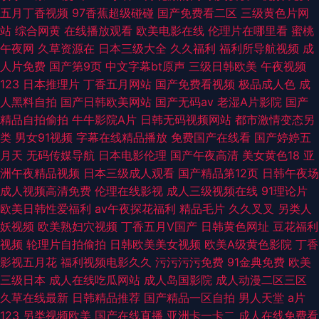
五月丁香视频
97香蕉超级碰碰
国产免费看二区
三级黄色片网
站
综合网黄
在线播放观看
欧美电影在线
伦理片在哪里看
蜜桃
午夜网
久草资源在
日本三级大全
久久福利
福利所导航视频
成
人片免费
国产第9页
中文字幕bt原声
三级日韩欧美
午夜视频
123
日本推理片
丁香五月网站
国产免费看视频
极品成人色
成
人黑料自拍
国产日韩欧美网站
国产无码av
老湿A片影院
国产
精品自拍偷拍
牛牛影院A片
日韩无码视频网站
都市激情变态另
类
男女91视频
字幕在线精品播放
免费国产在线看
国产婷婷五
月天
无码传媒导航
日本电影伦理
国产午夜高清
美女黄色18
亚
洲午夜精品视频
日本三级成人观看
国产精品第12页
日韩午夜场
成人视频高清免费
伦理在线影视
成人三级视频在线
91理论片
欧美日韩性爱福利
av午夜探花福利
精品毛片
久久叉叉
另类人
妖视频
欧美熟妇穴视频
丁香五月V国产
日韩黄色网址
豆花福利
视频
轮理片自拍偷拍
日韩欧美美女视频
欧美A级黄色影院
丁香
影视五月花
福利视频电影久久
污污污污免费
91金典免费
欧美
三级日本
成人在线吃瓜网站
成人岛国影院
成人动漫二区三区
久草在线最新
日韩精品推荐
国产精品一区自拍
男人天堂
a片
123
另类视频欧美
国产在线直播
亚洲卡一卡二
成人在线免费看