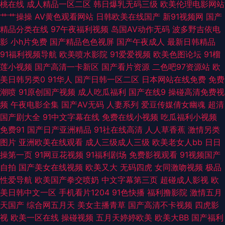
在线91 老司机AV88 日韩成人性交 尤物午夜福利在线 91新地址 成人片伊人
桃在线
成人精品一区二区
韩日爆乳无码三级
欧美伦理电影网站
艹艹操操
AV黄色观看网站
日韩欧美在线国产
新91视频网
国产
久久青青肏 日本久久午夜 亚洲色图欧洲 97色色爱爱视频 超碰视干 激情人妻
精品分类在线
97午夜福利视频
岛国AV动作无码
波多野吉依电
影
小h片免费
国产精品色色视屏
国产午夜成人
最新日韩精品
三级 免费人成自尉网站 三色色欧美 伊人电影av在线 91吴梦梦在线 东京热资
91福利视频导航
欧美喷水影院
91爱爱视频
欧美色图论坛
91榴
莲小视频
国产高清一卡新区
国产看片资源
二色吧97资源站
欧
源站 久草欧美 欧洲精品区 婷婷瑟瑟在线 足交在线视频 WWW婷婷c0m 国产
美日韩另类0
91华人
国产日韩一区二区
日本网站在线免费
免费
潮喷
91原创国产视频
成人吃瓜福利
国产在线9
操碰高清免费视
欧美日韩另类 久热精品 五月花导航 97欧美 大香蕉福利网 久草福利在线 欧
频
午夜电影全集
国产AV无码
人妻系列
爱豆传媒倩女幽魂
超清
国产剧大全
91中文字幕在线
免费在线小视频
吃瓜福利小视频
洲性爱网 午夜激情福利社 91视频免费播放 超碰97在线看 国产丝袜看片 久久
免费91
国产日产亚洲精品
91社在线高清
人人草香蕉
激情另类
图片
亚洲欧美在线观看
成人三级成人三级
欧美老女人bb
日日
婷婷香蕉影音 日本毛茸茸 最新三级片网站 wwwcnAV 国产久久 另类春色 丝
操第一页
91网豆花视频
91福利剧场
免费影视观看
91视频国产
自拍
国产美女在线视频
欧美又大
无码四虎
女同激吻视频
极品
袜欧洲综合 91n首页 www91视频 国产乱乱A片 欧美日韩免费A级 深夜干B软
性爱导航
欧美国产拳交喷奶
中文字幕第三页
超碰成人影视
欧
美日韩中文一区
手机看片1204
91色快播
福利撸影院
激情五月
件 91蜜臀中文字幕 岛国搬运123 激情另类综合 欧美成a 五月天三级网 www
天国产
综合网五月天
美女主播青草
国产高清不卡视频
四虎影
视
欧美一区在线
操碰视频
五月天婷婷欧美
欧美大BB
国产福利