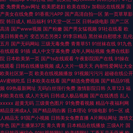
爱
免费黄色av网址
欧美肥老妇
欧美在线tv
加勒比在线视屏
国
产美女在线免费
91香蕉污APP
国产高清自拍一区
第一页草草影
院
韩日成人
精品福利
91天堂一区二区
日韩a级电影
国产二区
高清
国产www视频
国产粉嫩
国产男女猛视频
91社在线看
欧
美日韩黄色片
变态另态另类2
91李宗精品
黑丝袜自慰喷水
乱伦
五月
国产无码网站
三级无毒免费
青青草51
91丝袜在线
91九色
在线观看
91插
成人中文字幕免费
成年人网站视频
免费在线影
院
日本欧美第一页
国产ts在线观看
午夜影院国产在线
91操在
线观看
日韩在线播放视频
成人大片一级天天
内射性爱网址大全
欧美社区第一页
欧美在线视频播放
91视频污污污
超碰在线公开
AV蜜桃吃瓜
日本欧美在线看
国产精选免费视频
国产精品91视
频
69热最新网址
无码白丝强行免费
激情影院日韩
久草123
福
利欧美在线
成人片无码
日韩成人极品视频
国产在线诱惑
乱人
xxxxx
超黄无码
三级黄色图片
91免费看视频
精品午夜福利网
精品亚洲成a人
国产精品萌白酱
日本理论
91操电影
91一区
成
人精品无
91国产小视频
日韩美女免费直播
A片网站网址
激情文
学色
国产主播第37页
青久青青
日本精品在线播放
三级A片
国
产日韩亚洲综合
91短视频网站
欧美骚网站
丁香五月天亚洲
欧