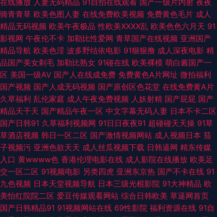
在线播放
人妻无码精品
91自拍在线观看
国产一级片内射
夜夜
骑青青草
欧美色图人妻
在线免费欧美视频
免费黄色毛片
成人
97精品在线 国产豆花AV区 蜜桃福利视频 日本a区 午夜剧场999 一区二区视
精品无码视频
欧美午夜极品
性欧美ⅩⅩⅩⅩ乱
欧美色色六月天
91
影视网
午夜伦不卡
加勒比性爱网
青草国产在线视频
亚洲国产
屏 97操操 超碰免费公开人妻 黄色九一小视频 另类视频专区 三级片av在线
精品导航
欧美色淫
波多野结依电影
91狠狠撸
成人深夜电影
精
品国产美女剃毛
加勒比熟女
91碰在线
欧美裸模
萌白酱国产一
午夜剧场www 亚洲伊人大香蕉 91探花视频网站 超碰网—福利电影 国产丝袜
区
美国一级AV
国产人在线成免费
免费黄色A片网址
微拍福利
国产视频
国产人成无码视频
国产原创区色花堂
在线免费黄A片
综合在线 老湿机午夜无码 欧美性福利影院 中文字幕上床視頻 91在线视频国
久草福利
乱伦家庭
成人午夜免费视频
人妖射精
国产屁屁
国产
精品天干天
国产精品午夜一区
中文字幕无码人妻
日本不卡二区
产 岛国视频在线关看 韩国三A91片 色色资源战 91豆花制片厂 97国产精品 岛
国产日韩91
久草福利视频网
91日日夜夜91
超碰碰天天操
91草
草酒店视频
韩日一区二区
国产激情视频网站
成人视频日本
茄
国A一区免费看 韩国性爱大片 久热精品视频在线 欧美a片在线 亚洲欧美日韩
子视频污
亚洲色欲天天
成人丝瓜视频下载
日韩逼网
精东传媒
入口
黄wwww色
香港伦理电影在线
成人影院在线播放
欧美足
成人 91人体 99拍99视频 国产夫妻96 后入大屁股少妇 日韩av免费网址 午夜
交一区二区
91视频电影
另类四虎
亚洲东京热
国产不卡在线
91
九色视频
日本天堂视频导航
日本三级光棍影院
91大神精品
欧
吃瓜 中文字幕9在线看 国人影院 人人操在线观看 午夜久久香蕉福利 91免费
美怡红院院二区
爱豆传媒观看网站
综合日韩欧美
草逼网首页
国产日韩精品91
91视频网站在线
69性影院
福利资源在线
91自
起飞18 肏屄网站在线观看 韩国在线不卡在线 久久不插福利精品 欧美五级a