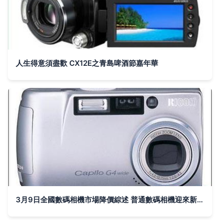
人生得意須盡歡 CX12E之青島啤酒節嘉年華
3月9日全國數碼相機市場降價綜述 普通數碼相機迎來新一輪降價潮