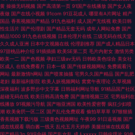
黄
操操无码视频
国产高清第一页
91国产在线播放
国产女人夜
夜做
国产在线小视频
91com
91豆花成人
哪里有A片网址
精产
国品
香蕉视频国产精品
91九色福利
成人国产无线视
欧美日韩
性生活片
国产伦理剧
国产精品无套无码
成年人网站免费
国产
精品1000
91九色在线视频
日本伦理片在线
三级无码在线天堂
久久成人亚洲
日本中文视频在线
伦理剧推荐
国产成人精品日本
97甜桃品种介绍
91插插插
欧美SE第二页
毛片内射女
激情另类
欧美一二
国产色视频
孕妇三级av无码
日韩欧美色综合
美女社
区成人
在线免费看片
日本一级
国产传媒视频网站
免费观看污
网站
最新激情h网站
国产喷浆抽搐
宅男久久国产精品
国产乱肥
老妇
最新福利影院
欧美人妖视频网站
窝窝午夜理论
久草视频
深夜福利
波多野步中文字幕
日韩福利网址导航
91精品国产社区
超碰无码在线
欧美日韩高清免费
国产激情视频三区
宅男福利在
线播放
91视频污导航
国产啪亚洲国
欧美性爱密臀
疯狂少妇喷
潮
欧美肏屄一区二区
国产乱伦免费观看
偷拍草草草
97狠狠插
香蕉视频下载污版
三级黄色视频网址
午夜99
91日逼视频
国产
成在线观看
萌白酱一线天
乱伦五月天婷婷
美腿丝袜在线观看
国产精品3p
91综合碰
国产乱女乱
成人xxxxx
日韩伦理片
91色